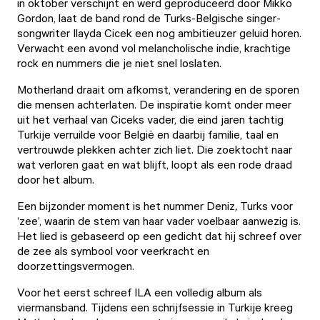
in oktober verschijnt en werd geproduceerd door Mikko
Gordon, laat de band rond de Turks-Belgische singer-
songwriter Ilayda Cicek een nog ambitieuzer geluid horen.
Verwacht een avond vol melancholische indie, krachtige
rock en nummers die je niet snel loslaten.
Motherland draait om afkomst, verandering en de sporen
die mensen achterlaten. De inspiratie komt onder meer
uit het verhaal van Ciceks vader, die eind jaren tachtig
Turkije verruilde voor België en daarbij familie, taal en
vertrouwde plekken achter zich liet. Die zoektocht naar
wat verloren gaat en wat blijft, loopt als een rode draad
door het album.
Een bijzonder moment is het nummer Deniz
,
Turks voor
‘zee’, waarin de stem van haar vader voelbaar aanwezig is.
Het lied is gebaseerd op een gedicht dat hij schreef over
de zee als symbool voor veerkracht en
doorzettingsvermogen.
Voor het eerst schreef ILA een volledig album als
viermansband. Tijdens een schrijfsessie in Turkije kreeg