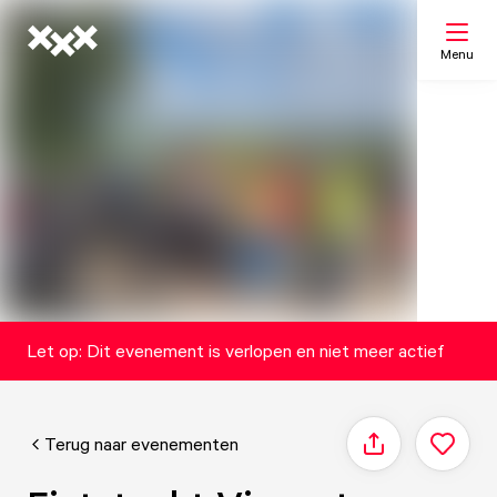
Menu
Zoeken
Mijn lijst
Kaart
Let op: Dit evenement is verlopen en niet meer actief
Terug naar evenementen
Delen