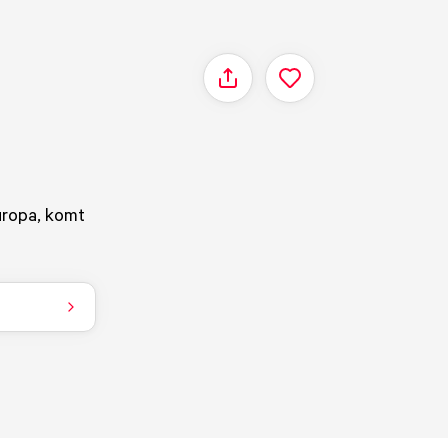
Delen
uropa, komt