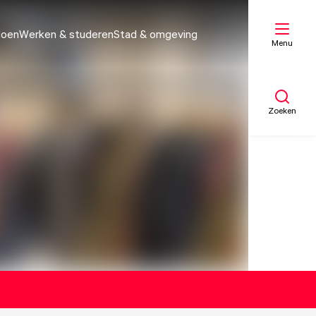
doen
Werken & studeren
Stad & omgeving
Menu
Zoeken
Mijn lijst
Kaart