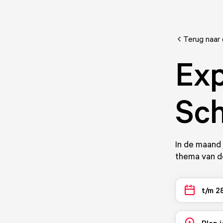
Terug naar
Exp
Sc
In de maand
thema van de
t/m 2
Plan j