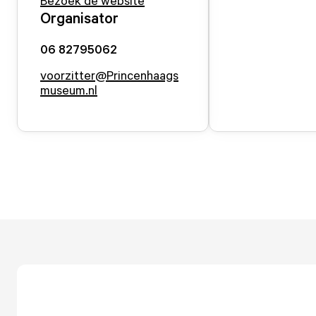
Bezoek de website
Organisator
06 82795062
voorzitter@Princenhaags
museum.nl