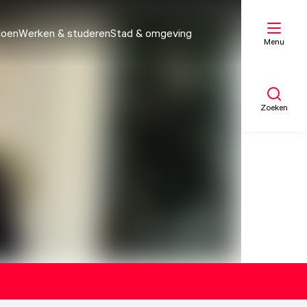
doen
Werken & studeren
Stad & omgeving
Menu
Zoeken
Mijn lijst
Kaart