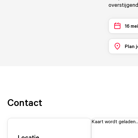
overstijgende
16 me
Plan j
Contact
Kaart wordt geladen..
Locatie