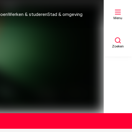
doen
Werken & studeren
Stad & omgeving
Menu
Zoeken
Mijn lijst
Kaart