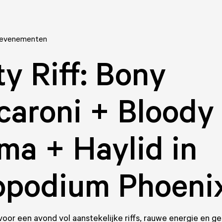
 evenementen
ty Riff: Bony
aroni + Bloody
a + Haylid in
ppodium Phoeni
 voor een avond vol aanstekelijke riffs, rauwe energie en g