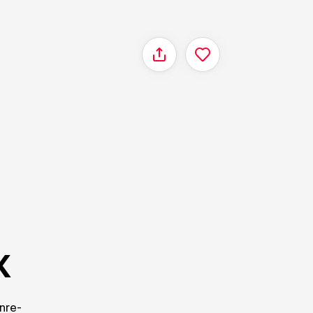
Delen
x
enre-