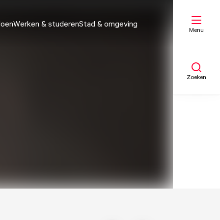
doen
Werken & studeren
Stad & omgeving
Menu
Zoeken
Mijn lijst
Kaart