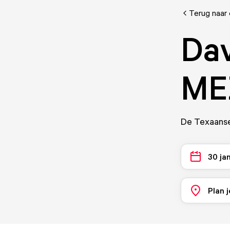
Terug naar
Dav
ME
De Texaanse
30 ja
Plan j