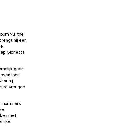
bum 'All the
rengt hij een
de
oep Glorietta
namelijk geen
 boventoon
aar hij
pure vreugde
 In nummers
tse
eken met
rlijke