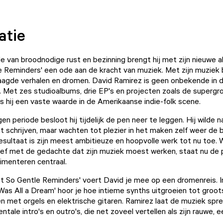
atie
e van broodnodige rust en bezinning brengt hij met zijn nieuwe al
 Reminders' een ode aan de kracht van muziek. Met zijn muziek b
aagde verhalen en dromen. David Ramirez is geen onbekende in 
 Met zes studioalbums, drie EP's en projecten zoals de supergr
 is hij een vaste waarde in de Amerikaanse indie-folk scene.
n periode besloot hij tijdelijk de pen neer te leggen. Hij wilde 
at schrijven, maar wachten tot plezier in het maken zelf weer de
esultaat is zijn meest ambitieuze en hoopvolle werk tot nu toe. W
ef met de gedachte dat zijn muziek moest werken, staat nu de 
imenteren centraal.
ot So Gentle Reminders' voert David je mee op een dromenreis.
 Was All a Dream' hoor je hoe intieme synths uitgroeien tot groo
 met orgels en elektrische gitaren. Ramirez laat de muziek spr
ntale intro's en outro's, die net zoveel vertellen als zijn rauwe, ee