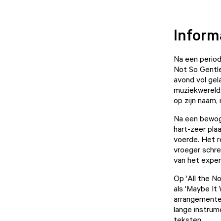
Inform
Na een period
Not So Gentle
avond vol gel
muziekwereld.
op zijn naam,
Na een bewoge
hart-zeer pla
voerde. Het r
vroeger schre
van het exper
Op 'All the N
als 'Maybe It
arrangementen
lange instrume
teksten.