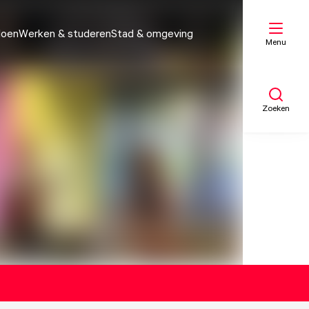
doen
Werken & studeren
Stad & omgeving
Menu
Zoeken
Mijn lijst
Kaart