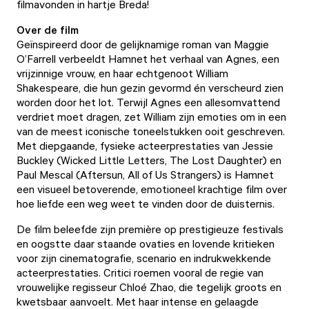
filmavonden in hartje Breda!
Over de film
Geïnspireerd door de gelijknamige roman van Maggie
O’Farrell verbeeldt Hamnet het verhaal van Agnes, een
vrijzinnige vrouw, en haar echtgenoot William
Shakespeare, die hun gezin gevormd én verscheurd zien
worden door het lot. Terwijl Agnes een allesomvattend
verdriet moet dragen, zet William zijn emoties om in een
van de meest iconische toneelstukken ooit geschreven.
Met diepgaande, fysieke acteerprestaties van Jessie
Buckley (Wicked Little Letters, The Lost Daughter) en
Paul Mescal (Aftersun, All of Us Strangers) is Hamnet
een visueel betoverende, emotioneel krachtige film over
hoe liefde een weg weet te vinden door de duisternis.
De film beleefde zijn première op prestigieuze festivals
en oogstte daar staande ovaties en lovende kritieken
voor zijn cinematografie, scenario en indrukwekkende
acteerprestaties. Critici roemen vooral de regie van
vrouwelijke regisseur Chloé Zhao, die tegelijk groots en
kwetsbaar aanvoelt. Met haar intense en gelaagde