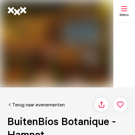
Menu
Zoeken
Mijn lijst
Kaart
Terug naar evenementen
Delen
BuitenBios Botanique -
Hamnet