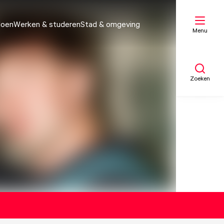
doen
Werken & studeren
Stad & omgeving
Menu
Zoeken
Mijn lijst
Kaart