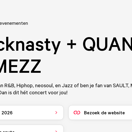
 evenementen
icknasty + QUA
 MEZZ
an R&B, Hiphop, neosoul, en Jazz of ben je fan van SAULT, 
 is dit hét concert voor jou!
i 2026
Bezoek de website
e route