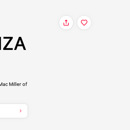
Delen
NZA
Mac Miller of