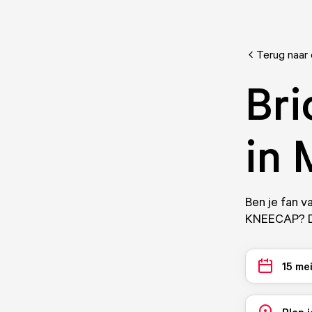
Terug naar
Br
in
Ben je fan v
KNEECAP? Dan
15 me
Plan j