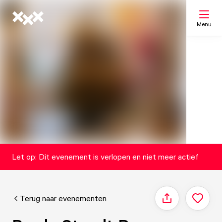
Menu
Zoeken
Mijn lijst
Kaart
Let op: Dit evenement is verlopen en niet meer actief
Terug naar evenementen
Delen