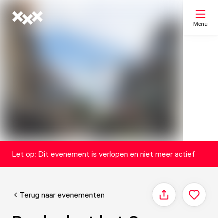
Menu
Zoeken
Mijn lijst
Kaart
Let op: Dit evenement is verlopen en niet meer actief
Terug naar evenementen
Delen