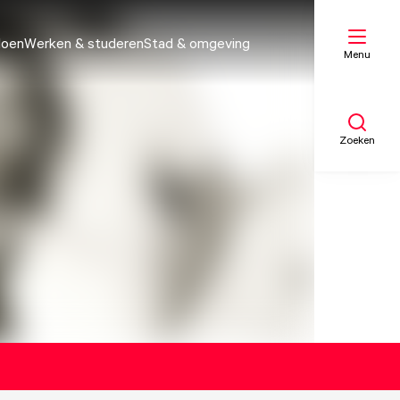
doen
Werken & studeren
Stad & omgeving
Menu
Zoeken
Mijn lijst
Kaart