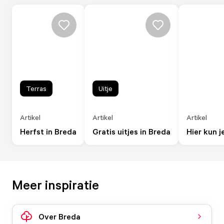
Terras
Uitje
Artikel
Artikel
Artikel
Herfst in Breda
Gratis uitjes in Breda
Hier kun j
Meer inspiratie
Over Breda