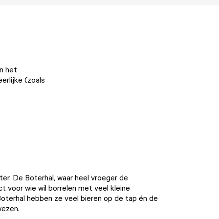
in het
eerlijke (zoals
ter. De
Boterhal
, waar heel vroeger de
ct voor wie wil borrelen met veel kleine
 Boterhal hebben ze veel bieren op de tap én de
wezen.