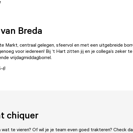
1
t van Breda
te Markt, centraal gelegen, sfeervol en met een uitgebreide borre
 genoeg voor iedereen! Bij
‘t Hart
zitten jij en je collega’s zeker t
diende vrijdagmiddagborrel.
4-6
t chiquer
wat te vieren? Of wil je je team even goed trakteren? Check da