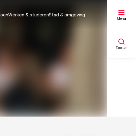
doen
Werken & studeren
Stad & omgeving
Menu
Zoeken
Mijn lijst
Kaart