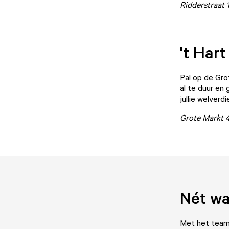
Ridderstraat 
't Har
Pal op de Gro
al te duur en
jullie welver
Grote Markt 
Nét wa
Met het team 