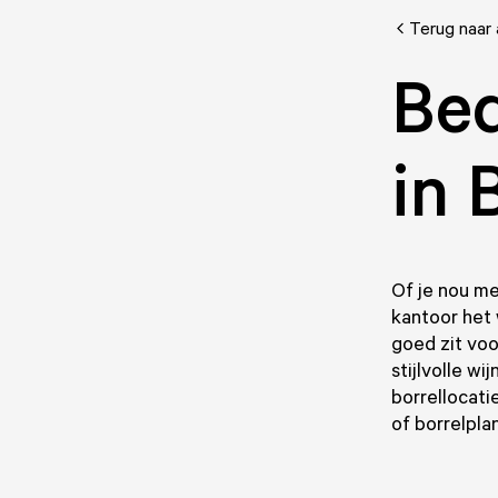
Terug naar 
Bed
in 
Of je nou me
kantoor het 
goed zit voo
stijlvolle wi
borrellocati
of borrelpla