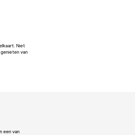
lkaart. Niet
e genieten van
n een van