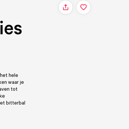
Delen
ies
het hele
ken waar je
aven tot
uke
et bitterbal