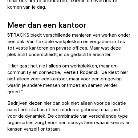
maar ook om te ontmoeten, te leren en even los te
komen van je dag.
Meer dan een kantoor
5TRACKS
biedt verschillende manieren van werken onder
één dak. Van
flexibele werkplekken
en
vergaderruimtes
tot
vaste kantoren
en
private offices.
Maar wat deze
plek echt onderscheidt, is de gedachte erachter.
“Hier gaat het niet alleen om werkplekken, maar om
community en connectie,” vertelt Roderick. “Je kiest hier
niet alleen voor een kantoor, maar voor een omgeving
waarin je andere mensen ontmoet en samen verder
groeit.”
Bedrijven kiezen hier dan ook niet alleen voor de locatie
naast het station of het moderne gebouw, maar juist
voor de dynamiek. De combinatie van verschillende type
organisaties zorgt voor een ecosysteem waarin kennis en
kansen vanzelf ontstaan.