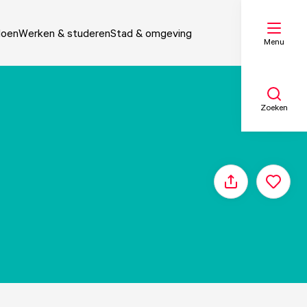
doen
Werken & studeren
Stad & omgeving
Menu
Zoeken
Mijn lijst
Delen
Kaart