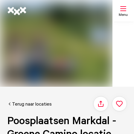
Menu
Zoeken
Mijn lijst
Kaart
Terug naar locaties
Delen
Poosplaatsen Markdal -
Groene Camino locatie