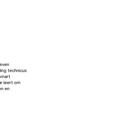
leven
ding technicus
smart
Je leert om
en en