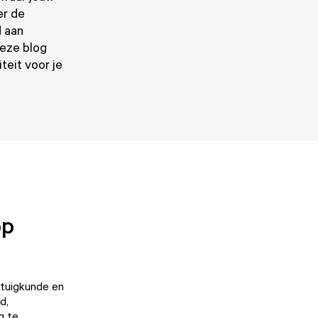
er de
d aan
deze blog
teit voor je
op
ktuigkunde en
d,
g te