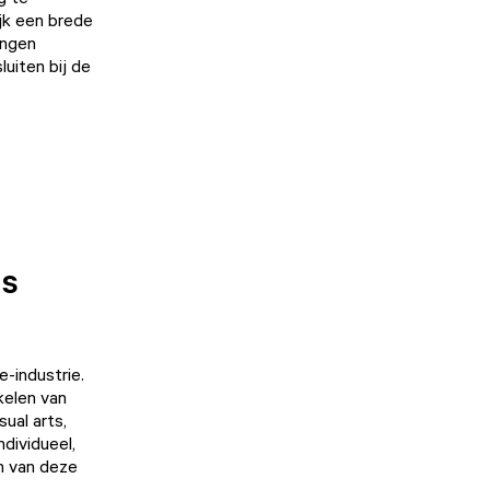
ijk een brede
ingen
uiten bij de
es
-industrie.
kelen van
ual arts,
ndividueel,
n van deze