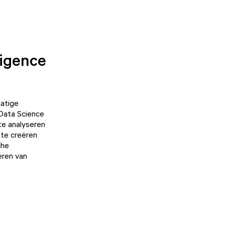
ligence
matige
 Data Science
 te analyseren
 te creëren
che
eren van