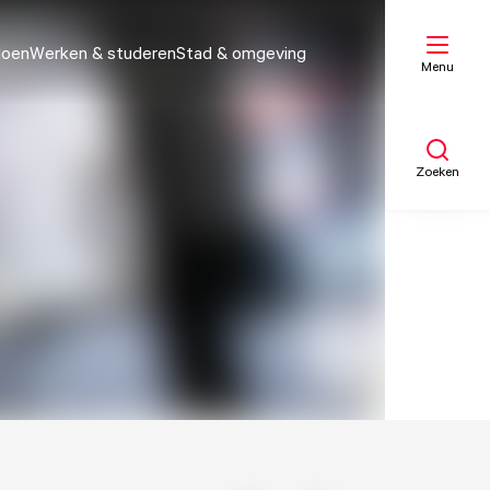
doen
Werken & studeren
Stad & omgeving
Menu
Zoeken
Mijn lijst
Kaart