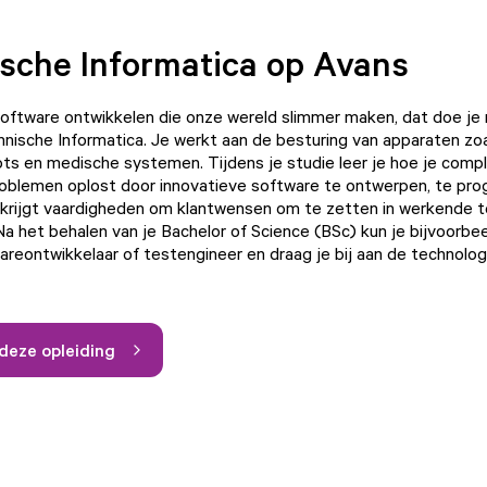
sche Informatica op Avans
oftware ontwikkelen die onze wereld slimmer maken, dat doe je
hnische Informatica. Je werkt aan de besturing van apparaten zoa
ts en medische systemen. Tijdens je studie leer je hoe je comp
roblemen oplost door innovatieve software te ontwerpen, te pr
 krijgt vaardigheden om klantwensen om te zetten in werkende 
Na het behalen van je Bachelor of Science (BSc) kun je bijvoorbe
wareontwikkelaar of testengineer en draag je bij aan de technolog
deze opleiding