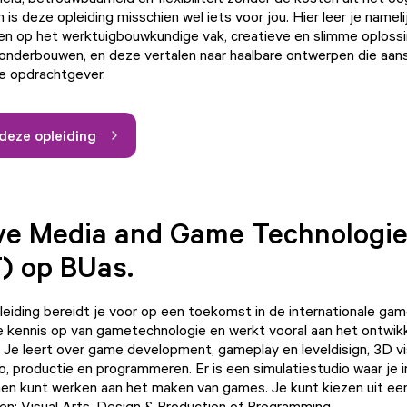
 is deze opleiding misschien wel iets voor jou. Hier leer je namel
len op het werktuigbouwkundige vak, creatieve en slimme oploss
nderbouwen, en deze vertalen naar haalbare ontwerpen die aansl
e opdrachtgever.
deze opleiding
ve Media and Game Technologi
) op BUas.
iding bereidt je voor op een toekomst in de internationale game
 kennis op van gametechnologie en werkt vooral aan het ontwik
 Je leert over game development, gameplay en leveldisign, 3D vis
o, productie en programmeren. Er is een simulatiestudio waar je i
en kunt werken aan het maken van games. Je kunt kiezen uit ee
gen: Visual Arts, Design & Production of Programming.