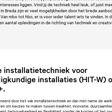
nteresses liggen. Vind jij de techniek heel leuk, of juist me
? In Breda zijn er veel mogelijkheden door het brede aanbo
 Van mbo tot hbo, er is voor ieder talent iets te vinden. In 
n aantal opleidingen in de richting van techniek en creativi
 installatietechniek voor
igkundige installaties (HIT-W) 
+.
cineerd door het vak installatietechniek en dan met name de wer
leren om keuzes te maken tussen kwaliteit, innovatie, duurzaamhei
heid, betrouwbaarheid en flexibiliteit zonder de kosten uit het oo