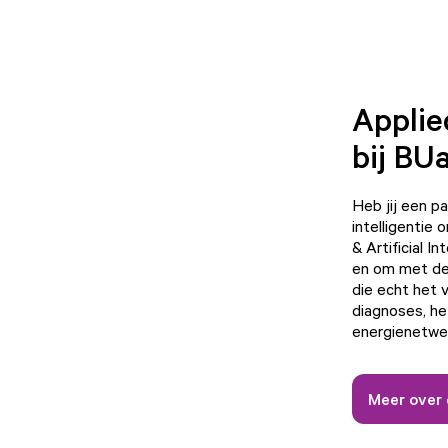
Applie
bij BU
Heb jij een p
intelligentie
& Artificial I
en om met dez
die echt het 
diagnoses, he
energienetwe
Meer over 