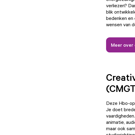
verliezen? Dan
blik ontwikke
bedenken en o
wensen van d
Meer over 
Creati
(CMGT
Deze Hbo-ople
Je doet brede
vaardigheden.
animatie, audi
maar ook sam
studierichtin