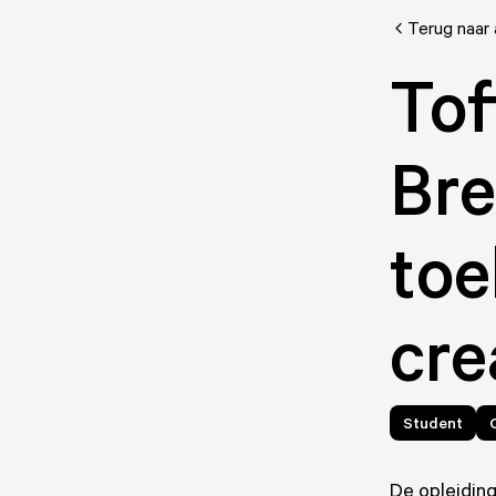
Terug naar 
Tof
Bre
toe
cre
Student
De opleiding