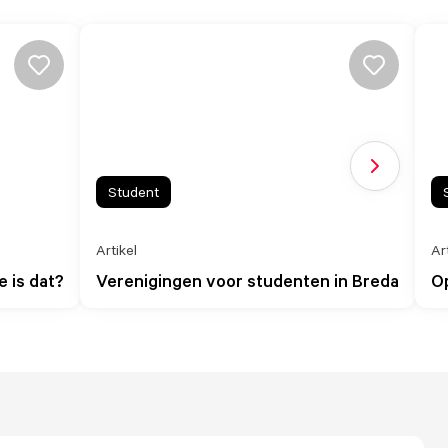
Volgende sl
Student
Artikel
Ar
 is dat?
Verenigingen voor studenten in Breda
Op