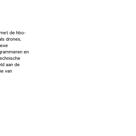
 met de hbo-
ls drones,
lexe
ogrammeren en
technische
eld aan de
ie van