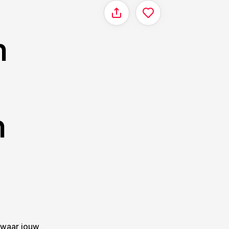
Delen
n
n
 waar jouw