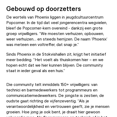
Gebouwd op doorzetters
De wortels van Phoenix liggen in jeugdcultuurcentrum
Popcorner. In de tijd dat veel jongerencentra wegvielen,
bleef de Popcorner-kern overeind - dankzij een grote
groep vrijwilligers. “We moesten verhuizen, opbouwen,
weer verhuizen… en steeds herrijzen. De naam ‘Phoenix’
was meteen een voltreffer, dat snap je.”
Sinds Phoenix in de Stokvishallen zit, krijgt het initiatief
meer bedding. “Het voelt als thuiskomen hier – en we
hopen echt dat we hier kunnen blijven. De community
staat in ieder geval als een huis.”
Die community telt inmiddels 150+ vrijwilligers: van
technici en barmedewerkers tot programmeurs en
communicatiemedewerkers. De jongste is zestien, de
oudste gaat richting de vijfenzeventig. “Als je
verantwoordelijkheid en vertrouwen geeft, zie je mensen
groeien. Hoe jong je ook bent, je draait hier gewoon