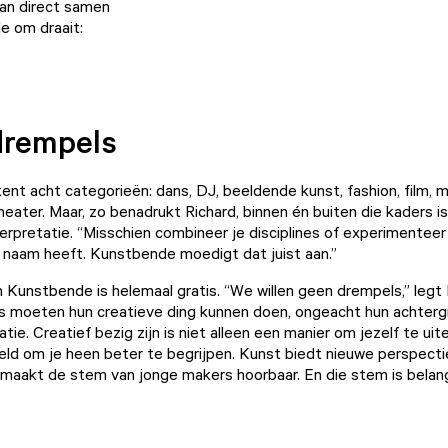
an direct samen
e om draait:
drempels
nt acht categorieën: dans, DJ, beeldende kunst, fashion, film, m
heater. Maar, zo benadrukt Richard, binnen én buiten die kaders is
terpretatie. “Misschien combineer je disciplines of experimenteer
naam heeft. Kunstbende moedigt dat juist aan.”
Kunstbende is helemaal gratis. “We willen geen drempels,” legt R
s moeten hun creatieve ding kunnen doen, ongeacht hun achterg
uatie. Creatief bezig zijn is niet alleen een manier om jezelf te uit
eld om je heen beter te begrijpen. Kunst biedt nieuwe perspecti
 maakt de stem van jonge makers hoorbaar. En die stem is belang