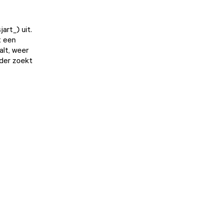
art_) uit.
t een
alt, weer
nder zoekt