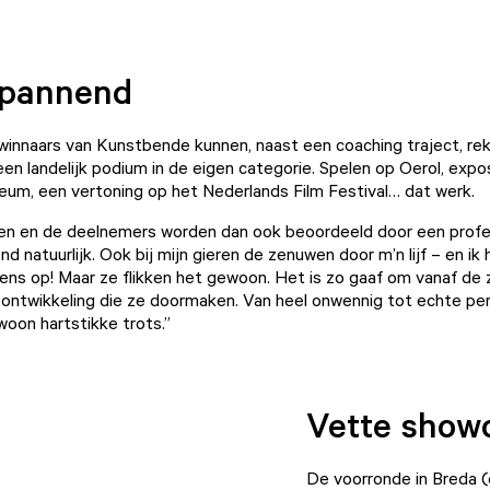
spannend
 winnaars van Kunstbende kunnen, naast een coaching traject, r
en landelijk podium in de eigen categorie. Spelen op Oerol, expo
eum, een vertoning op het Nederlands Film Festival… dat werk.
zen en de deelnemers worden dan ook beoordeeld door een profes
 natuurlijk. Ook bij mijn gieren de zenuwen door m’n lijf – en ik
ens op! Maar ze flikken het gewoon. Het is zo gaaf om vanaf de zi
e ontwikkeling die ze doormaken. Van heel onwennig tot echte per
woon hartstikke trots.”
Vette show
De voorronde in Breda (