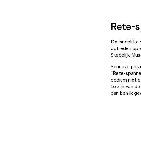
Rete-
De landelijke
optreden op e
Stedelijk Mus
Serieuze prij
“Rete-spannend
podium niet e
te zijn van d
dan ben ik ge