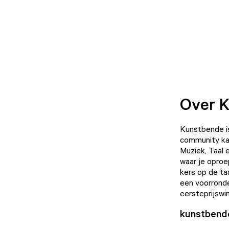
Over 
Kunstbende is 
community kan 
Muziek, Taal 
waar je oproe
kers op de ta
een voorronde 
eersteprijswin
kunstbend