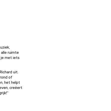
uziek,
 alle ruimte
 je met iets
ichard uit.
rond of
en, het helpt
even, creëert
rijk!”