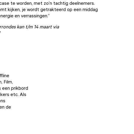
case te worden, met zo’n tachtig deelnemers.
mt kijken, je wordt getrakteerd op een middag
 energie en verrassingen.”
rondes kan t/m 14 maart via
fline
, Film,
is een
prikbord
kers etc. Als
ens
 en de