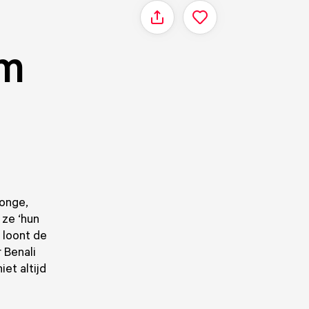
Delen
um
jonge,
 ze ‘hun
 loont de
 Benali
et altijd