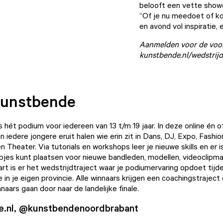
belooft een vette show
“Of je nu meedoet of ko
en avond vol inspiratie,
Aanmelden voor de voor
kunstbende.nl/wedstrijd
Kunstbende
hét podium voor iedereen van 13 t/m 19 jaar. In deze online én of
iedere jongere eruit halen wie erin zit in Dans, DJ, Expo, Fashion
en Theater. Via
tutorials
en
workshops
leer je nieuwe skills en er 
pjes kunt plaatsen voor nieuwe bandleden, modellen, videoclipma
art is er het wedstrijdtraject waar je podiumervaring opdoet tijd
in je eigen provincie. Alle winnaars krijgen een coachingstraject
naars gaan door naar de landelijke finale.
e.nl, @kunstbendenoordbrabant