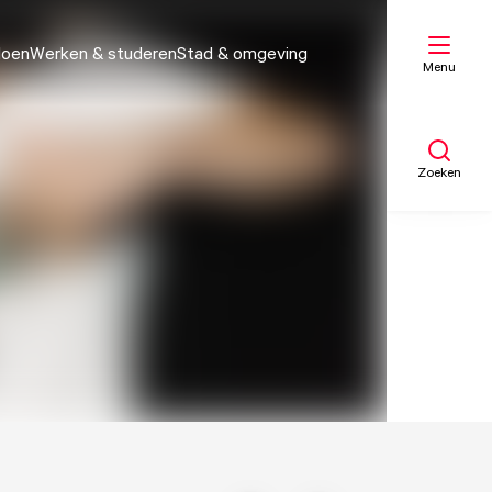
doen
Werken & studeren
Stad & omgeving
Menu
Zoeken
Mijn lijst
Kaart