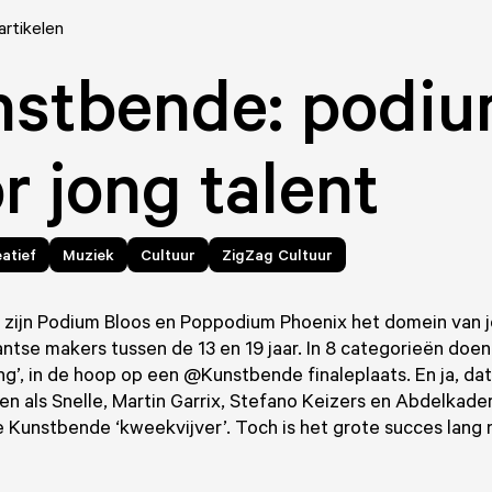
artikelen
nstbende: podi
r jong talent
atief
Muziek
Cultuur
ZigZag Cultuur
 zijn Podium Bloos en Poppodium Phoenix het domein van 
tse makers tussen de 13 en 19 jaar. In 8 categorieën doen
ng’, in de hoop op een @Kunstbende finaleplaats. En ja, dat
n als Snelle, Martin Garrix, Stefano Keizers en Abdelkader
 Kunstbende ‘kweekvijver’. Toch is het grote succes lang ni