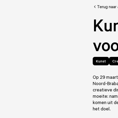
Terug naar 
Ku
voo
Kunst
Cre
Op 29 maart
Noord-Braban
creatieve di
moeite: name
komen uit de
het doel.