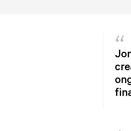
Jo
cre
ong
fin