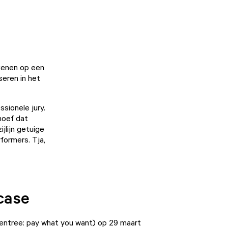
ekenen op een
seren in het
sionele jury.
 hoef dat
jlijn getuige
formers. Tja,
case
entree: pay what you want) op 29 maart