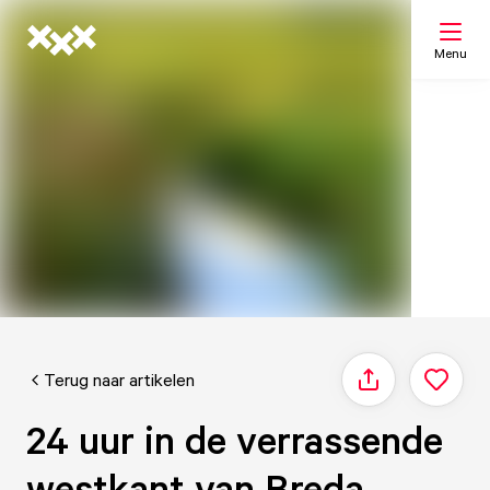
Menu
Zoeken
Mijn lijst
Kaart
Terug naar artikelen
Delen
24 uur in de verrassende
westkant van Breda