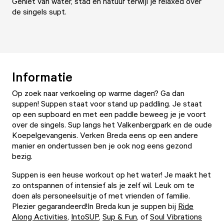
Geniet van water, stad en natuur terwijl je relaxed over
de singels supt.
Informatie
Op zoek naar verkoeling op warme dagen? Ga dan
suppen! Suppen staat voor stand up paddling. Je staat
op een supboard en met een paddle beweeg je je voort
over de singels. Sup langs het Valkenbergpark en de oude
Koepelgevangenis. Verken Breda eens op een andere
manier en ondertussen ben je ook nog eens gezond
bezig.
Suppen is een heuse workout op het water! Je maakt het
zo ontspannen of intensief als je zelf wil. Leuk om te
doen als personeelsuitje of met vrienden of familie.
Plezier gegarandeerd!In Breda kun je suppen bij
Ride
Along Activities
,
IntoSUP
,
Sup & Fun
, of
Soul Vibrations