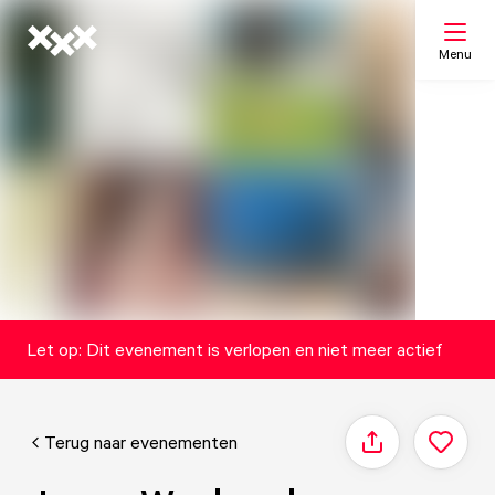
Menu
Zoeken
Mijn lijst
Kaart
Let op: Dit evenement is verlopen en niet meer actief
Terug naar evenementen
Delen