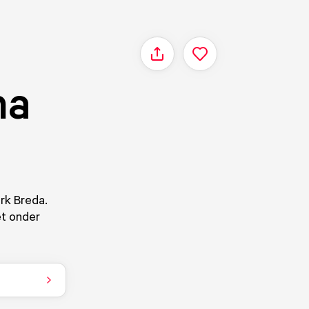
Delen
na
rk Breda.
et onder