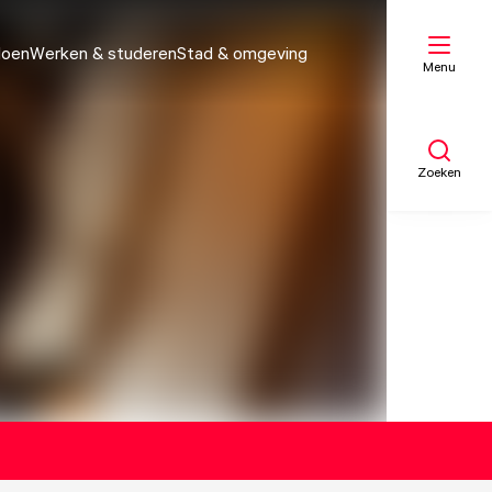
doen
Werken & studeren
Stad & omgeving
Menu
Zoeken
Mijn lijst
Kaart