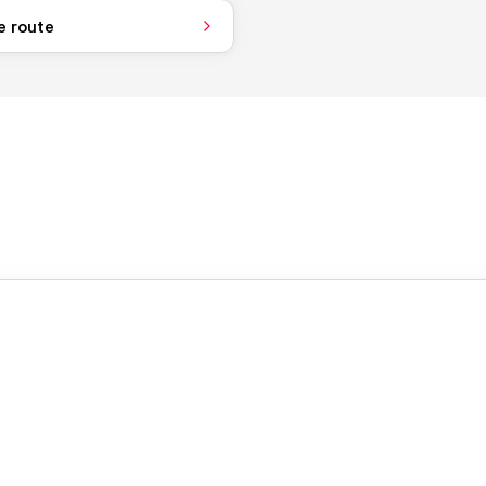
e route
.